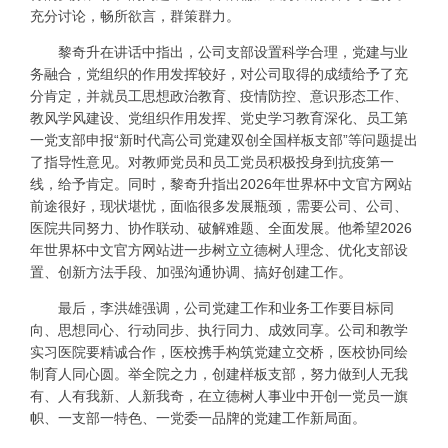
充分讨论，畅所欲言，群策群力。
黎奇升在讲话中指出，公司支部设置科学合理，党建与业
务融合，党组织的作用发挥较好，对公司取得的成绩给予了充
分肯定，并就员工思想政治教育、疫情防控、意识形态工作、
教风学风建设、党组织作用发挥、党史学习教育深化、员工第
一党支部申报“新时代高公司党建双创全国样板支部”等问题提出
了指导性意见。对教师党员和员工党员积极投身到抗疫第一
线，给予肯定。同时，黎奇升指出2026年世界杯中文官方网站
前途很好，现状堪忧，面临很多发展瓶颈，需要公司、公司、
医院共同努力、协作联动、破解难题、全面发展。他希望2026
年世界杯中文官方网站进一步树立立德树人理念、优化支部设
置、创新方法手段、加强沟通协调、搞好创建工作。
最后，李洪雄强调，公司党建工作和业务工作要目标同
向、思想同心、行动同步、执行同力、成效同享。公司和教学
实习医院要精诚合作，医校携手构筑党建立交桥，医校协同绘
制育人同心圆。举全院之力，创建样板支部，努力做到人无我
有、人有我新、人新我奇，在立德树人事业中开创一党员一旗
帜、一支部一特色、一党委一品牌的党建工作新局面。