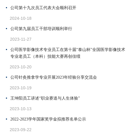
公司第十九次员工代表大会顺利召开
2024-10-18
公司第九届员工干部培训顺利举行
2023-11-27
公司医学影像技术专业员工在第十届“泰山杯”全国医学影像技术
专业老员工（本科）技能大赛再创佳绩
2023-10-20
公司针灸推拿学专业开展2023年经验分享交流会
2023-10-19
王坤阳员工讲述“职业赛道与人生体验”
2023-10-13
2022-2023学年国家奖学金拟推荐名单公示
2023-09-22