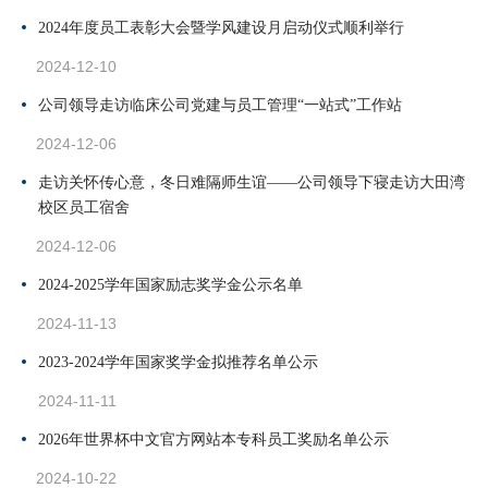
2024年度员工表彰大会暨学风建设月启动仪式顺利举行
2024-12-10
公司领导走访临床公司党建与员工管理“一站式”工作站
2024-12-06
走访关怀传心意，冬日难隔师生谊——公司领导下寝走访大田湾
校区员工宿舍
2024-12-06
2024-2025学年国家励志奖学金公示名单
2024-11-13
2023-2024学年国家奖学金拟推荐名单公示
2024-11-11
2026年世界杯中文官方网站本专科员工奖励名单公示
2024-10-22