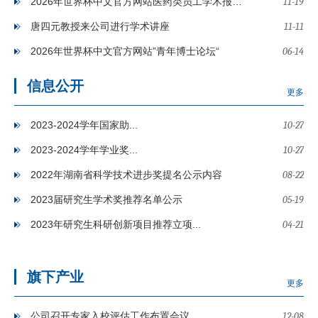
2026年世界杯中文官方网站医药类员工学术报告研讨会顺利举行
11-19
唐四元教授来公司进行学术讲座
11-11
2026年世界杯中文官方网站”青年博士论坛“
06-14
信息公开
更多
2023-2024学年国家助...
10-27
2023-2024学年学业奖...
10-27
2022年湖南省科学技术进步奖提名公示内容
08-22
2023届研究生学术奖推荐名单公示
05-19
2023年研究生科研创新项目推荐立项...
04-21
旗下产业
更多
公司召开专家入校评估工作布置会议
12-08