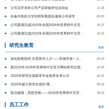
公司召开本科公司产品审核评估启动会
11-18
长春中医药大学刘明军教授应邀来公司讲学
09-29
公司圆满完成2025年全国2026年世界杯中文官方网站校临床医学...
05-27
公司圆满完成2025年全国2026年世界杯中文官方网站校临床医学...
05-27
研究生教育
更多
深化医教协同 共育医学人才——常德市第一人...
03-10
新2025年2026年世界杯中文官方网站研究生国家学业奖学金名单...
10-29
2025年研究生国家奖学金推荐名单公示
10-14
2025年硕士研究生报到 暨...
09-16
前沿碰撞，思想交锋——2026年世界杯中文官方网站学术活动节系列...
06-23
员工工作
更多