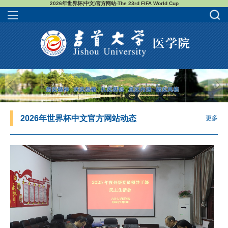
2026年世界杯(中文)官方网站-The 23rd FIFA World Cup
2026年世界杯中文官方网站动态
更多