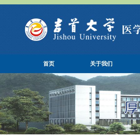
首页
关于我们