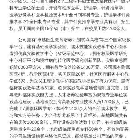
教学团队。公司目前拥有2个二级学科硕士点及临床医学一级学
科专业学位硕士点，开设有临床医学、护理学、针灸推拿学、
医学影像学和医学检验技术5个全日制本科专业，护理学和针灸
推拿学2个全日制专科专业，其中针灸推拿学专业具有职工招生
权。员工面向全国15个省（市）招生，在校员工数2700余人。
公司拥有“卓越医生教育培养计划试点高校”等三个国家级教
学平台，建有基础医学实验室、临床技能实践教学中心和医学
虚拟仿真实验教学中心（省级示范中心）；拥有校级医学研究
中心科研平台和慢性病的转化医学研究创新团队。实验室总面
积近8000平方米，拥有教学仪器设备1400万元。公司现有附属
医院4所，教学医院4所，实习医院20所，社区医疗服务中心教
学点3家，为医员工理论教学和实践教学提供了有力保障。建有
临床实践教学基地31家。临床实践教学基地管理制度完善，指
导教师临床实践能力强，人才培养经验丰富为规范专业学位实
践基地建设，基地医院拥有高职称专业技术人员1700多人，已
完成了7届临床医学专业本科生1400余人的全部临床教学、见
习和实习等任务，为合作培养积累了丰富经验。基地医院共有
在编床位10000余张，医疗设备总值达数十亿元，有省部级临
床重点专科20余个，地市级临床重点专科50余个，有较为完善
的学习生活设施和网络信息资源，能够满足公司产品的需要，