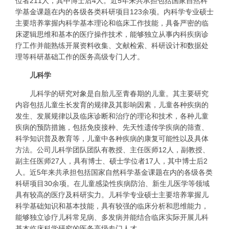
位者211人，其中博士后4人。近5年来共承担包括国家自然科
学基金课题在内的各级各类科研项目123余项。内科学专业硕士
主要培养掌握内科学基本理论和临床工作技能，具备严密的临
床逻辑思维和基本的医疗操作技术，能够独立从事内科疾病诊
疗工作并能熟练开展资料收集、文献检索、科研设计和数据处
理等科研基础工作的医务高级专门人才。
儿科学
儿科学的研究对象是自胎儿至青春期的儿童。其主要研究
内容包括儿童生长发育的规律及其影响因素，儿童各种疾病的
发生、发展规律以及临床诊断和治疗的理论和技术，各种儿童
疾病的预防措施，包括免疫接种、先天性遗传学疾病的筛查、
科学知识普及教育等，儿童中各种疾病的康复可能性以及具体
方法。公司儿科学团队团队有教授、主任医师12人，副教授、
副主任医师27人，具有博士、硕士学位者17人，其中博士后2
人。近5年来共承担包括国家自然科学基金课题在内的各级各类
科研项目30余项。在儿童感染性疾病防治、新生儿医学等领域
具有较高的医疗及科研实力。儿科学专业硕士主要培养掌握儿
科学基础知识和基本技能，具有较强的临床分析和思维能力，
能够独立诊疗儿科常见病、多发病并能结合临床实际开展儿科
基本临床科学研究的医务高级专门人才。