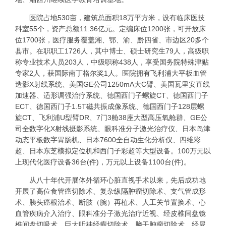
医院占地530亩，建筑总面积18万平方米，设有临床医技
科室55个，资产总额11.36亿元。定编床位1200张，可开放床
位1700张，医疗服务覆盖湘、鄂、渝、黔四省、市边区20多个
县市。在职职工1726人，其中博士、硕士研究生79人，高级职
称专业技术人员203人，中级职称438人，享受国务院特殊津贴
专家2人，获国际南丁格尔奖1人。医院拥有飞利浦大平板血管
造影X射线系统、美国GE公司1250mA大C臂、美国瓦里安直线
加速器、适形调强治疗系统、德国西门子螺旋CT、德国西门子
ECT、德国西门子1.5T磁共振成像系统、德国西门子128层螺
旋CT、飞利浦U型臂DR、7门3舱38座大型高压氧舱群、GE公
司全数字化X射线摄影系统、眼科准分子激光治疗仪、日本岛津
动态平板数字胃肠机、日本7600全自动生化分析仪、四维彩
超、日本东芝模拟定位机和西门子彩超等大型设备。100万元以
上现代化医疗设备36台(件)，万元以上设备1100台(件)。
从八十年代开展体外循环心脏直视手术以来，先后成功地
开展了高位食管癌切除术、复杂纵隔肿瘤切除术、支气管成形
术、胰头癌根治术、断肢（腕）再植术、人工关节置换术、心
血管疾病介入治疗、眼科准分子激光治疗近视、经皮椎间盘镜
椎间盘切吸术、巨大听神经瘤切除术、脑干肿瘤切除术、经尿