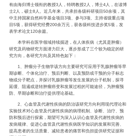
有由海归博士领衔的教授3人，特聘教授2人，博士4人，在读博
士2人，硕士8人。近几年来，共承担各级科研项目50余项，其
中主持国家自然科学基金项目3项、参与3项、主持省级重点项
目5项，获得研究经费200余万元，获各级科技进步奖5项，发
表学术论文120余篇。
本学科在医学领域持续掘进，在人体疾病（尤其是肿瘤）
研究及药物研究方面潜力巨大，逐步形成了三个较为稳定的研
究方向，各研究方向及其特色如下：
1、肿瘤分子生物学该方向主要研究可应用于乳腺肿瘤等早
期诊断、个体化治疗、预后判断、以及预防或干预的分子标志
物或分子靶点，并探讨乳腺肿瘤等发生发展的分子机制，探寻
延缓、阻遏或逆转肿瘤癌变和发展过程的可能途径，为肿瘤预
防、早期诊断和治疗提供理论基础。
2、心血管及代谢性疾病的防治该研究方向利用现代理论和
实验技术对心血管及代谢性疾病的病理机制、诊断、治疗、预
防和预后进行探索，期望可为深入认识心血管及代谢性疾病的
发病规律、促进心血管及代谢性疾病医学知识的发展和完善、
提高患者的生活质量、减轻患者的痛苦和负担提供研究证据和