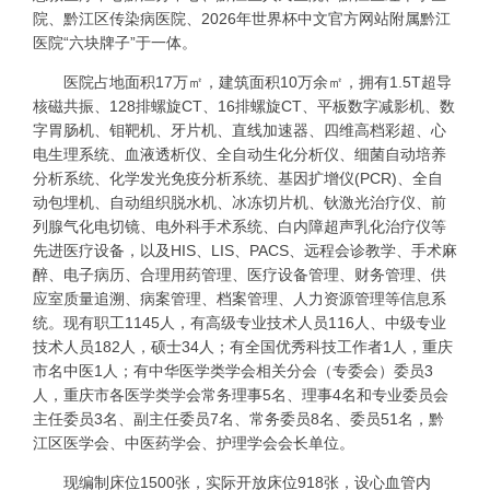
院、黔江区传染病医院、2026年世界杯中文官方网站附属黔江
医院“六块牌子”于一体。
医院占地面积17万㎡，建筑面积10万余㎡，拥有1.5T超导
核磁共振、128排螺旋CT、16排螺旋CT、平板数字减影机、数
字胃肠机、钼靶机、牙片机、直线加速器、四维高档彩超、心
电生理系统、血液透析仪、全自动生化分析仪、细菌自动培养
分析系统、化学发光免疫分析系统、基因扩增仪(PCR)、全自
动包埋机、自动组织脱水机、冰冻切片机、钬激光治疗仪、前
列腺气化电切镜、电外科手术系统、白内障超声乳化治疗仪等
先进医疗设备，以及HIS、LIS、PACS、远程会诊教学、手术麻
醉、电子病历、合理用药管理、医疗设备管理、财务管理、供
应室质量追溯、病案管理、档案管理、人力资源管理等信息系
统。现有职工1145人，有高级专业技术人员116人、中级专业
技术人员182人，硕士34人；有全国优秀科技工作者1人，重庆
市名中医1人；有中华医学类学会相关分会（专委会）委员3
人，重庆市各医学类学会常务理事5名、理事4名和专业委员会
主任委员3名、副主任委员7名、常务委员8名、委员51名，黔
江区医学会、中医药学会、护理学会会长单位。
现编制床位1500张，实际开放床位918张，设心血管内