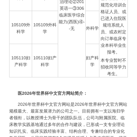
治理论②201
规范化培训合
英语一③306
格证人员、或
临床医学综合
已进入住院医
能力(西医)④-
105109外
105109外科
规培系统人
外科学
-无
科学
学
员、或农村定
向订单临床专
业本科毕业生
报考。
105110妇
105110妇产
妇产科
本专业暂时不
产科学
科学
学
招收同等学力
考生。
医​2026年世界杯中文官方网站简介：
2026年世界杯中文官方网站是2026年世界杯中文官方网站
规模最大、最富发展潜力的公司之一。目前拥有一支以海归学
者领衔，以教授博士为骨干的团队队伍，公司与附属医院、临
床教学实践基地通过多年的合作与建设，已形成一支专业理论
知识扎实、临床实践经验丰富、结构合理、专兼结合的专业化