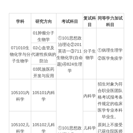
复试科
同等学力加试
学科
研究方向
考试科目
目
科目
01肿瘤分子
①101思想政
生物学
治理论②201
071010生
02心血管及
①病理生理学
英语一③711
分子生
物化学与分
代谢性疾病的
生物化学(自命
物学
②医学免疫学
子生物学
防治
题)④824生理
03民族医药
学
开发与应用
招生对象为符
合职业医团队
105101内
105101内科
内科学
格考试报考条
科学
学
件规定的临床
医学专业本科
毕业生。
105102儿
105102儿科
原则上不接受
①101思想政
儿科学
科学
学
已获住院医师