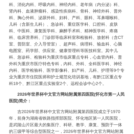
科、消化内科、呼吸内科、神经内科、老年病（内分泌）科、
肾内科、血液肿瘤科、感染性疾病科、骨科、神经外科、普外
科、胸心外科、泌尿外科、妇科、产科、眼科、耳鼻咽喉科、
儿科（含新生儿科）、急诊科、重症医学科、口腔科、皮肤
科、中医科、康复医学科、麻醉手术科、精神医学科、疼痛
科、临床营养科、门诊部等临床科室和检验科、放射科（含CT
室、普防室、介入导管室）、超声科、病理科、输血科、心脑
电图室、药学部、供应室、健康管理科等医技科室。其中儿
科、急诊科、检验科为重庆市临床重点专科，心血管内科、普
外科为重庆市医疗特色专科，内科、外科、全科医学科、神经
内科、医学检验科、医学影像科、妇产科、儿科、护理等9个专
业为重庆市住院医师和护士规范化培训基地，有黔江区重点专
科18个、黔江区重点实验室2个、远程会诊中心2个。
2026年世界杯中文官方网站附属第四医院(怀化市第一人民
医院)简介：
吉2026年世界杯中文官方网站附属第四医院成立于1970
年，前身为湖南省铁路指挥部医院、怀化地区第一人民医院，
是武陵山片区最大的集医疗、科研、教学、康复、预防于一体
的三级甲等综合型医院之一，2026年世界杯中文官方网站附属