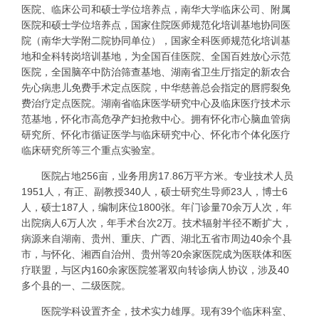
医院、临床公司和硕士学位培养点，南华大学临床公司、附属
医院和硕士学位培养点，国家住院医师规范化培训基地协同医
院（南华大学附二院协同单位），国家全科医师规范化培训基
地和全科转岗培训基地，为全国百佳医院、全国百姓放心示范
医院，全国脑卒中防治筛查基地、湖南省卫生厅指定的新农合
先心病患儿免费手术定点医院，中华慈善总会指定的唇腭裂免
费治疗定点医院。湖南省临床医学研究中心及临床医疗技术示
范基地，怀化市高危孕产妇抢救中心。拥有怀化市心脑血管病
研究所、怀化市循证医学与临床研究中心、怀化市个体化医疗
临床研究所等三个重点实验室。
医院占地256亩，业务用房17.86万平方米。专业技术人员
1951人，有正、副教授340人，硕士研究生导师23人，博士6
人，硕士187人，编制床位1800张。年门诊量70余万人次，年
出院病人6万人次，年手术台次2万。技术辐射半径不断扩大，
病源来自湖南、贵州、重庆、广西、湖北五省市周边40余个县
市，与怀化、湘西自治州、贵州等20余家医院成为医联体和医
疗联盟，与区内160余家医院签署双向转诊病人协议，涉及40
多个县的一、二级医院。
医院学科设置齐全，技术实力雄厚。现有39个临床科室、