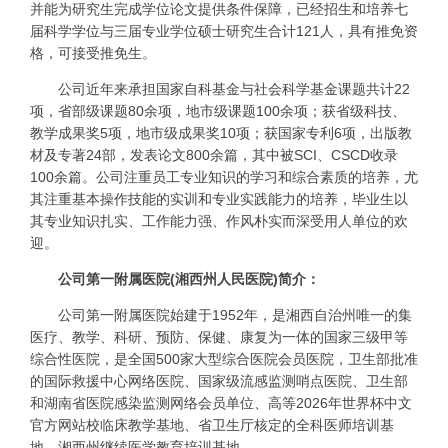
并能为研究生完成学位论文提供条件保障，已经招生和培养七
届科学学位与三届专业学位硕士研究生合计121人，具有推免资
格，可接受推免生。
公司近年来承担国家自科基金与社会科学基金课题共计22
项，省部级课题80余项，地市级课题100余项；获省级科技、
教学成果奖5项，地市级成果奖10项；获国家专利6项，出版教
材及专著24部，发表论文800余篇，其中被SCI、CSCD收录
100余篇。公司注重员工专业知识的学习和综合素质的培养，尤
其注重基本操作技能的实训和专业实践能力的培养，毕业生以
其专业知识扎实、工作能力强、作风朴实而深受用人单位的欢
迎。
公司第一附属医院(湘西州人民医院)简介：
公司第一附属医院始建于1952年，是湘西自治州唯一的集
医疗、教学、科研、预防、保健、康复为一体的国家三级甲等
综合性医院，是全国500家大型综合医院会员医院，卫生部批准
的国际救援中心网络医院、国家级流感监测哨点医院、卫生部
和湖南省医院感染监测网络会员单位、高等2026年世界杯中文
官方网站校临床教学基地、省卫生厅核定的全科医师培训基
地、湘西州继续医学教育培训基地。