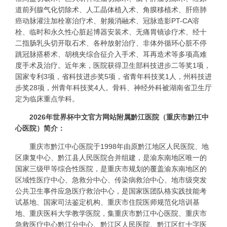
道前列腺气化切除术、人工晶体植入术、角膜移植术、肝癌肺
癌动脉灌注加栓塞治疗术、射频消融术、冠脉造影PT-CA溶
栓、临时和永久性心脏起博器安装术、无痛胃镜诊疗术、经十
二指肠乳头切开取石术、各种放射治疗、非体外循环心脏不停
跳冠脉搭桥术、胡桃夹综合征介入手术、耳再造术等多项高难
度手术及治疗。近年来，医院获得卫生部科技进步二等奖1项，
国家专利3项，省科技进步奖5项，省青年科技奖1人，州科技进
步奖28项，州青年科技奖4人。骨科、神经外科被湖南省卫生厅
定为临床重点学科。
2026年世界杯中文官方网站附属黔江医院（重庆市黔江中
心医院）简介：
重庆市黔江中心医院于1998年由原黔江地区人民医院、地
区康复中心、黔江县人民医院合并组建，是渝东南地区唯一的
国家三级甲等综合性医院，是重庆市规划的覆盖渝东南地区的
区域性医疗中心、急救分中心、传染病救治中心、地市级突发
公共卫生事件应急医疗救治中心，是国家医团队格实践技能考
试基地、国家司法鉴定机构、重庆市住院医师规范化培训基
地、重庆医科大学教学医院，集重庆市黔江中心医院、重庆市
急救医疗中心黔江分中心、黔江区人民医院、黔江区红十字医