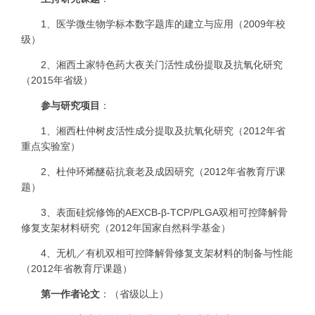
1
、医学微生物学标本数字题库的建立与应用（
2009
年校
级）
2
、
湘西土家特色药大夜关门活性成份提取及抗氧化研究
（
2015
年省级）
参与研究项目
：
1
、
湘西杜仲树皮活性成分提取及抗氧化研究（
2012
年省
重点实验室）
2、
杜仲环烯醚萜抗衰老及成因研究（
2012
年省教育厅课
题）
3、
表面硅烷修饰的
AEXCB-
β
-TCP/PLGA
双相可控降解骨
修复支架材料研究（
2012
年国家自然科学基金）
4、
无机／有机双相可控降解骨修复支架材料的制备与性能
（
2012
年省教育厅课题）
第一作者论文
：（省级以上）