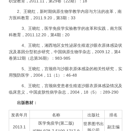
职业教育，
2011.11
，第
29
卷（
22
期）：
18
2
、王晓红，新时期病原生物学教学内容与方法的改革，南
方医科教育，
2011.9.20
，第
3
期：
33
3
、王晓红，
医学免疫学实验教学的改革和实践
，南方医
科教育，
2011.12.20
，第
4
期：
20
4
、王晓红，
湘西地区女性泌尿生殖道沙眼衣原体感染状
况及基因分型初步研究，中国病原生物学杂志，
2009.12
，
第
4
卷第
12
期（总第
36
期）：
983-985
5
、王晓红，宫颈癌与沙眼衣原体感染的相关性研究，实
用预防医学，
2004
，
11
（
1
）：
46-48
6
、王晓红，宫颈病变患者生殖道沙眼衣原体感染情况及
临床意义，中国皮肤性病学杂志，
2004
，
18
（
5
）：
289-290
出版教材：
发表年月
名称
出版社
排名
医学免疫学
(
第二版
)
世界图书出
2013.1
副主编
版公司