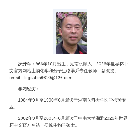
罗开军
：
966
年
10
月出生，湖南永顺人，2026年世界杯中
文官方网站生物化学和分子生物学系专任教师，副教授。
email
：
logcabin6610@126.com
学习经历：
1984
年
9
月至
1990
年
6
月就读于湖南医科大学医学检验专
业。
2002
年
9
月至
2005
年
6
月就读于中南大学湘雅2026年世界
杯中文官方网站，病原生物学硕士。