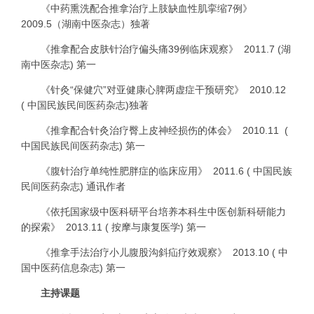
《中药熏洗配合推拿治疗上肢缺血性肌挛缩
7
例》
2009.5
（湖南中医杂志）独著
《推拿配合皮肤针治疗偏头痛
39
例临床观察》
2011.7 (
湖
南中医杂志
)
第一
《针灸“保健穴”对亚健康心脾两虚症干预研究》
2010.12
(
中国民族民间医药杂志
)
独著
《推拿配合针灸治疗臀上皮神经损伤的体会》
2010.11
(
中国民族民间医药杂志
)
第一
《腹针治疗单纯性肥胖症的临床应用》
2011.6 (
中国民族
民间医药杂志
)
通讯作者
《依托国家级中医科研平台培养本科生中医创新科研能力
的探索》
2013.11 (
按摩与康复医学
)
第一
《推拿手法治疗小儿腹股沟斜疝疗效观察》
2013.10 (
中
国中医药信息杂志
)
第一
主持课题