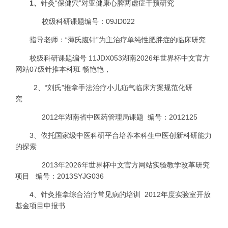
1
、
针灸“保健穴”对亚健康心脾两虚症干预研究
校级科研课题编号：
09JD022
指导老师：“薄氏腹针”为主治疗单纯性肥胖症的临床研究
校级科研课题编号
11JDX053
湖南2026年世界杯中文官方
网站
07
级针推本科班
畅艳艳，
2
、“刘氏”推拿手法治疗小儿疝气临床方案规范化研
究
2012
年湖南省中医药管理局课题
编号：
2012125
3
、依托国家级中医科研平台培养本科生中医创新科研能力
的探索
2013
年2026年世界杯中文官方网站实验教学改革研究
项目
编号：
2013SYJG036
4
、针灸推拿综合治疗常见病的培训
2012
年度实验室开放
基金项目申报书