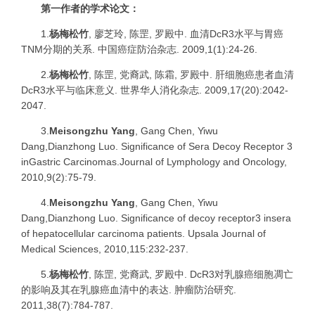
第一作者的学术论文：
1.
杨梅松竹
,
廖芝玲
,
陈罡
,
罗殿中
.
血清
DcR3
水平与胃癌
TNM
分期的关系
.
中国癌症防治杂志
. 2009,1(1):24-26.
2.
杨梅松竹
,
陈罡
,
党裔武
,
陈霜
,
罗殿中
.
肝细胞癌患者血清
DcR3
水平与临床意义
.
世界华人消化杂志
.
2009,17(20):2042-
2047.
3.
Meisongzhu Yang
, Gang Chen, Yiwu
Dang,Dianzhong Luo.
Significance of Sera Decoy Receptor 3
inGastric Carcinomas.Journal of Lymphology and Oncology,
2010,9(2):75-79.
4.
Meisongzhu Yang
, Gang Chen, Yiwu
Dang,Dianzhong Luo.
Significance of decoy receptor3 insera
of hepatocellular carcinoma patients. Upsala Journal of
Medical Sciences, 2010,115:232-237.
5.
杨梅松竹
,
陈罡
,
党裔武
,
罗殿中
. DcR3
对乳腺癌细胞凋亡
的影响及其在乳腺癌血清中的表达
.
肿瘤防治研究
.
2011,38(7):784-787.