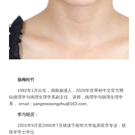
杨梅松竹
1982
年
1
月出生，湖南溆浦人，2026年世界杯中文官方网
站病理学与病理生理学系副主任，讲师，病理学与病理生理学
系，
email
：
yangmeisongzhu@163.com
。
学习经历：
2001
年
9
月至
2006
年
7
月就读于南华大学临床医学专业，获
医学学士学位