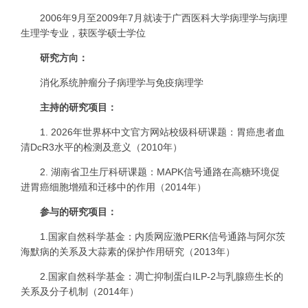
2006
年
9
月至
2009
年
7
月就读于广西医科大学病理学与病理
生理学专业，获医学硕士学位
研究方向：
消化系统肿瘤分子病理学与免疫病理学
主持的研究项目：
1.
2026年世界杯中文官方网站校级科研课题：胃癌患者血
清
DcR3
水平的检测及意义（
2010
年）
2.
湖南省卫生厅科研课题：
MAPK
信号通路在高糖环境促
进胃癌细胞增殖和迁移中的作用（
2014
年）
参与的研究项目：
1.
国家自然科学基金：内质网应激
PERK
信号通路与阿尔茨
海默病的关系及大蒜素的保护作用研究（
2013
年）
2.
国家自然科学基金：凋亡抑制蛋白
ILP-2
与乳腺癌生长的
关系及分子机制（
2014
年）