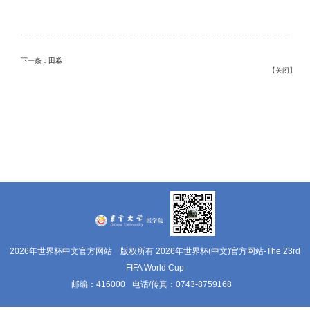
下一条：田淼
【
关闭
】
2026年世界杯中文官方网站 版权所有 2026年世界杯(中文)官方网站-The 23rd
FIFA World Cup
邮编：416000
电话/传真：0743-8759168