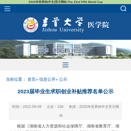
2026年世界杯(中文)官方网站-The 23rd FIFA World Cup
当前位置：
首页
»
信息公开
» 公示
2023届毕业生求职创业补贴推荐名单公示
时间：2022-09-09
点击：
106
来源：2026年世界杯中文官方网
站
根据《湖南省人力资源和社会保障厅、湖南省教育厅、湖