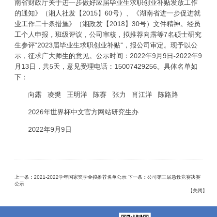
南省财政厅关于进一步做好应届毕业生求职创业补贴发放工作
的通知》（湘人社发【2015】60号）、《湖南省进一步促进就
业工作二十条措施》（湘政发【2018】30号）文件精神。经员
工个人申报，班级评议，公司审核，拟推荐向露等7名硕士研究
生参评“2023届毕业生求职创业补贴”，报公司审定。现予以公
示，征求广大师生的意见。公示时间：2022年9月9日-2022年9
月13日，共5天，意见受理电话：15007429256。具体名单如
下：
向露 凌樊 王明洋 陈赛 张力 肖江洋
陈路路
2026年世界杯中文官方网站研究生办
2022年9月9日
上一条：2021-2022学年国家奖学金拟推荐名单公示
下一条：公司第三届急救竞赛决赛
公示
【
关闭
】