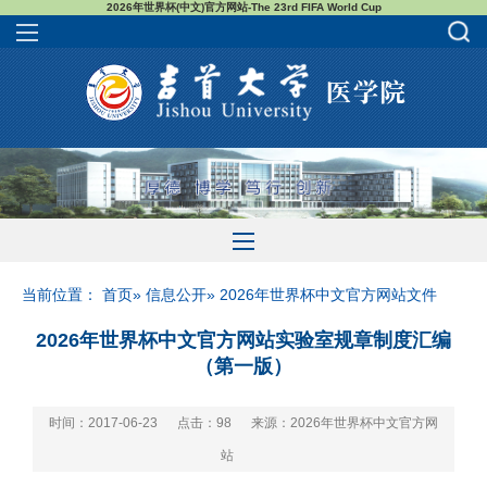
2026年世界杯(中文)官方网站-The 23rd FIFA World Cup
当前位置：
首页
»
信息公开
» 2026年世界杯中文官方网站文件
2026年世界杯中文官方网站实验室规章制度汇编
（第一版）
时间：2017-06-23
点击：
98
来源：2026年世界杯中文官方网
站