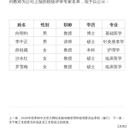
列教师为公司上报的校级评审专家名单，现予以公示
：
姓名
性别
职称
学历
专业
向明钧
男
教授
博士
基础医学
李中正
男
讲师
硕士
针灸推拿学
薛桂娥
女
教授
本科
护理学
沙永红
女
教授
硕士
临床医学
罗雪梅
女
教授
硕士
临床医学
上一条：2026年世界杯中文官方网站实验动物管理和使用委员会章程（修订）
下一条：
关于教工支部委员补选及员工支部设立的批复
【
关闭
】