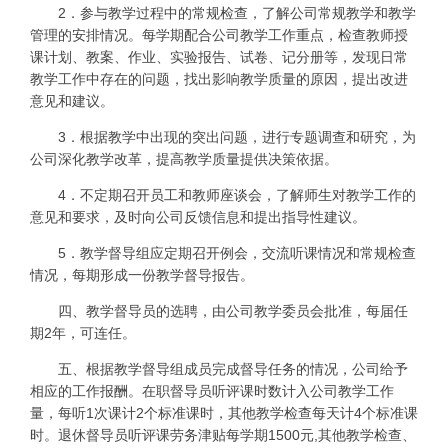
2
．参与教学过程中的常规检查，了解公司常规教学和教学
管理的安排情况。每学期配合公司教学工作重点，检查教师授
课计划、教案、作业、实验报告、试卷、记分册等，发现日常
教学工作中存在的问题，找出影响教学质量的原因，提出改进
意见和建议。
3
．根据教学中出现的突出问题，进行专题调查和研究，为
公司深化教学改革，提高教学质量提供决策依据。
4
．不定期召开员工和教师座谈会，了解师生对教学工作的
意见和要求，及时向公司反馈信息和提出指导性建议。
5
．教学督导组应定期召开例会，交流听课情况和常规检查
情况，每期形成一份教学督导报告。
四、教学督导员的选聘，由公司教学委员会批准，每届任
期
2
年，可连任。
五、根据教学督导组成员完成督导任务的情况，公司给予
相应的工作报酬。在职督导员听评课时数计入公司教学工作
量，每听
1
次课计
2
个标准课时，其他教学检查每天计
4
个标准课
时。退休督导员听评课劳务津贴每学期
1500
元
,
其他教学检查、