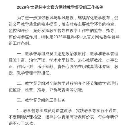
2026年世界杯中文官方网站教学督导组工作条例
为了进一步加强教风与学风建设，继续深化教学改革，促
进公司教学质量的稳步提高，落实对各主要教学环节的检查、
监控和评价，充分发挥教学督导在教学工作中的监督、指导、
评价与参谋作用，特制定2026年世界杯中文官方网站教学督导
组工作条例。
一、教学督导组成员由思想政治素质好，教学和教学管理
经验丰富、治学严谨、学术水平较高、热心教研教改、办事公
正、作风正派、乐于奉献、责任心强的在职或离退休专家、教
授、教学管理干部担任。
二、教学督导组对全院教学过程的各个环节和教学管理行
使监督、检查、指导、评价与咨询等职能。
三、教学督导组的工作任务
1
．教学督导组成员对课堂教学、实践教学等实行不通知、
不定期地听课检查、指导并认真填写听课评价表，每学年听评
课不少于
10
次。