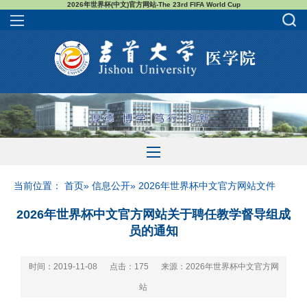
2026年世界杯(中文)官方网站-The 23rd FIFA World Cup
当前位置：
首页
»
信息公开
» 2026年世界杯中文官方网站文件
2026年世界杯中文官方网站关于聘任教学督导组成
员的通知
时间：2019-11-08
点击：
175
来源：2026年世界杯中文官方网
站